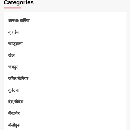
Categories
आस्था/धार्मिक
क्राईम
खाजूवाला
खेल
जयपुर
जॉब्स/कैरियर
दुर्घटना
देश/विदेश
बीकानेर
बॉलीवुड