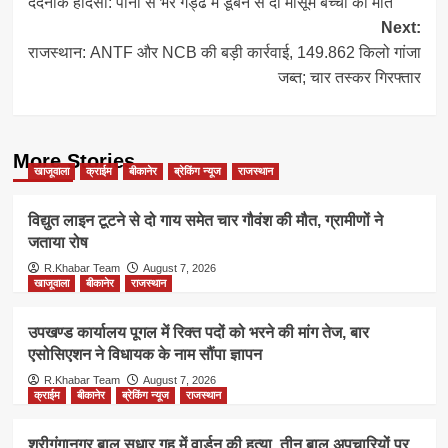
दर्दनाक हादसा: पानी से भरे गड्ढे में डूबने से दो मासूम बच्चों की मौत
navigation
Next:
राजस्थान: ANTF और NCB की बड़ी कार्रवाई, 149.862 किलो गांजा
जब्त; चार तस्कर गिरफ्तार
More Stories
खाजूवाला
क्राईम
बीकानेर
ब्रेकिंग न्यूज
राजस्थान
विद्युत लाइन टूटने से दो गाय समेत चार गौवंश की मौत, ग्रामीणों ने
जताया रोष
R.Khabar Team
August 7, 2026
खाजूवाला
बीकानेर
राजस्थान
उपखण्ड कार्यालय पूगल में रिक्त पदों को भरने की मांग तेज, बार
एसोसिएशन ने विधायक के नाम सौंपा ज्ञापन
R.Khabar Team
August 7, 2026
क्राईम
बीकानेर
ब्रेकिंग न्यूज
राजस्थान
श्रीगंगानगर बाल सुधार गृह में वार्डन की हत्या, तीन बाल अपचारियों पर