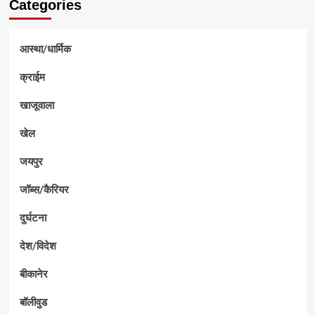
Categories
आस्था/धार्मिक
क्राईम
खाजूवाला
खेल
जयपुर
जॉब्स/कैरियर
दुर्घटना
देश/विदेश
बीकानेर
बॉलीवुड