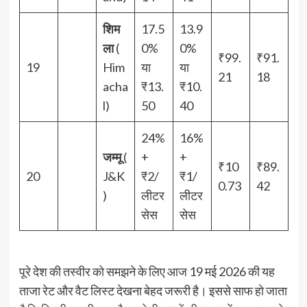
शिम
17.5
13.9
ला
(
0%
0%
₹99.
₹91.
19
Him
या
या
21
18
acha
₹13.
₹10.
l)
50
40
24%
16%
जम्मू
(
+
+
₹10
₹89.
20
J&K
₹2/
₹1/
0.73
42
)
लीटर
लीटर
सेस
सेस
पूरे देश की तस्वीर को समझने के लिए आज 19 मई 2026 की यह
ताजा रेट और वैट लिस्ट देखना बेहद जरूरी है। इससे साफ हो जाता