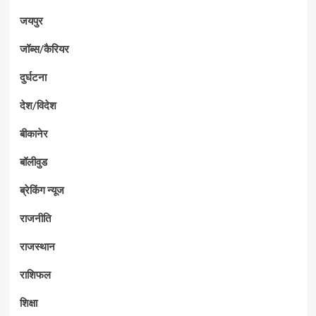
जयपुर
जॉब्स/कैरियर
दुर्घटना
देश/विदेश
बीकानेर
बॉलीवुड
ब्रेकिंग न्यूज
राजनीति
राजस्थान
राशिफल
शिक्षा