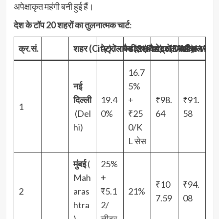
अपेक्षाकृत महंगी बनी हुई हैं।
देश के टॉप 20 शहरों का तुलनात्मक चार्ट
:
क्र.सं.
शहर (
City) /
पेट्रोल वैट दर (
राज्य (
डीज़ल वैट दर (
State)
Petrol VAT)
पेट्रोल का आज का रे
Diesel VAT)
डीज़ल का आ
16.7
नई
5%
दिल्ली
19.4
+
₹98.
₹91.
1
(Del
0%
₹25
64
58
hi)
0/K
L सेस
मुंबई
(
25%
Mah
+
₹10
₹94.
2
aras
₹5.1
21%
7.59
08
htra
2/
)
लीटर