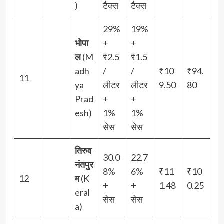
)
टैक्स
टैक्स
29%
19%
भोपा
+
+
ल
(M
₹2.5
₹1.5
adh
/
/
₹10
₹94.
11
ya
लीटर
लीटर
9.50
80
Prad
+
+
esh)
1%
1%
सेस
सेस
तिरुव
30.0
22.7
नंतपुर
8%
6%
₹11
₹10
12
म
(K
+
+
1.48
0.25
eral
सेस
सेस
a)