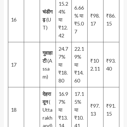
15.2
6.66
चंडीग
4%
% या
₹98.
₹86.
16
ढ़
(U
या
₹5.0
17
15
T)
₹12.
7
42
24.7
22.1
गुवाहा
7%
9%
टी
(A
₹10
₹93.
17
या
या
ssa
2.11
40
₹18.
₹14.
m)
80
60
देहरा
16.9
17.1
दून
(
7%
5%
₹97.
₹91.
18
Utta
या
या
13
15
rakh
₹13.
₹10.
and)
14
41