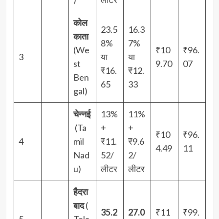
कोल
23.5
16.3
काता
8%
7%
(We
₹10
₹96.
3
या
या
st
9.70
07
₹16.
₹12.
Ben
65
33
gal)
चेन्नई
13%
11%
(Ta
+
+
₹10
₹96.
4
mil
₹11.
₹9.6
4.49
11
Nad
52/
2/
u)
लीटर
लीटर
हैदरा
बाद
(
35.2
27.0
₹11
₹99.
5
Tela