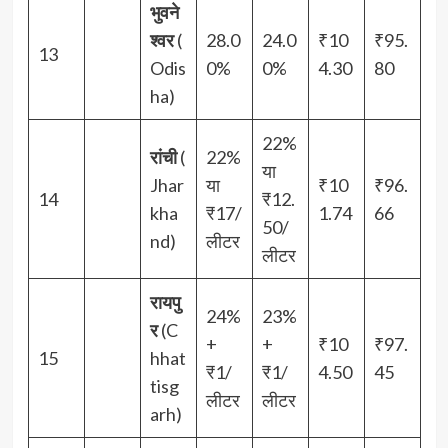
भुवने
श्वर
(
28.0
24.0
₹10
₹95.
13
Odis
0%
0%
4.30
80
ha)
22%
रांची
(
22%
या
Jhar
या
₹10
₹96.
14
₹12.
kha
₹17/
1.74
66
50/
nd)
लीटर
लीटर
रायपु
24%
23%
र
(C
+
+
₹10
₹97.
15
hhat
₹1/
₹1/
4.50
45
tisg
लीटर
लीटर
arh)