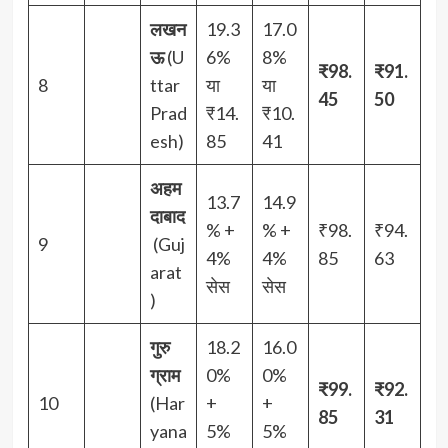
लखन
19.3
17.0
ऊ
(U
6%
8%
₹98.
₹91.
8
ttar
या
या
45
50
Prad
₹14.
₹10.
esh)
85
41
अहम
13.7
14.9
दाबाद
% +
% +
₹98.
₹94.
9
(Guj
4%
4%
85
63
arat
सेस
सेस
)
गुरु
18.2
16.0
ग्राम
0%
0%
₹99.
₹92.
10
(Har
+
+
85
31
yana
5%
5%