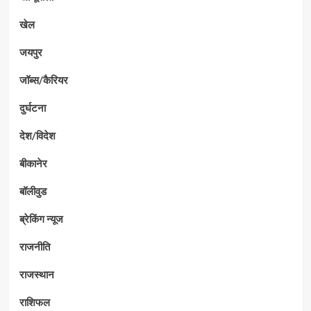
खेल
जयपुर
जॉब्स/कैरियर
दुर्घटना
देश/विदेश
बीकानेर
बॉलीवुड
ब्रेकिंग न्यूज
राजनीति
राजस्थान
राशिफल