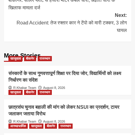
बीकानेर: सोलर प्लांट से हजारों मीटर केबल चोरी, अज्ञात चोरों के
navigation
खिलाफ मामला दर्ज
Next:
Road Accident: तेज रफ्तार कार ने टेंपो को मारी टक्कर, 3 लोग
घायल
More Stories
खाजूवाला
बीकानेर
राजस्थान
संस्कारों के साथ गुणवत्तापूर्ण शिक्षा पर दिया जोर, विद्यार्थियों को लक्ष्य
निर्धारण का संदेश
R.Khabar Team
August 8, 2026
खाजूवाला
बीकानेर
राजस्थान
छात्रसंघ चुनाव बहाली की मांग को लेकर NSUI का प्रदर्शन, टायर
जलाकर जताया विरोध
R.Khabar Team
August 8, 2026
आस्था/धार्मिक
खाजूवाला
बीकानेर
राजस्थान