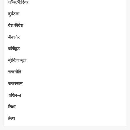
जॉब्स/कैरियर
दुर्घटना
देश/विदेश
बीकानेर
बॉलीवुड
ब्रेकिंग न्यूज
राजनीति
राजस्थान
राशिफल
शिक्षा
हेल्थ