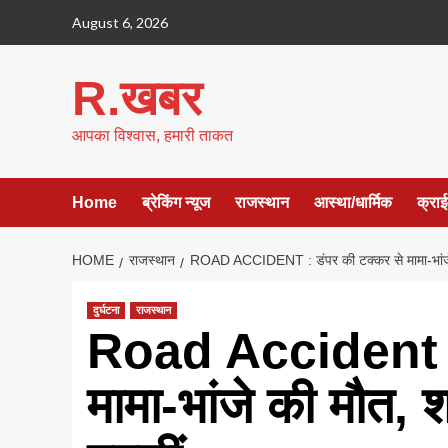
Skip
August 6, 2026
to
content
R.खबर
आपका विश्वास, हमारी ताकत
Home
ब्रेकिंग न्यूज
राजस्थान
आस्था/धार्मिक
क्रा
HOME
राजस्थान
ROAD ACCIDENT : डंपर की टक्कर से मामा-भांजे की
दुर्घटना
राजस्थान
Road Accident : 
मामा-भांजे की मौत, श