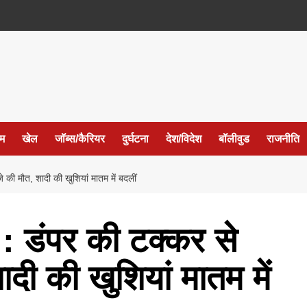
ईम
खेल
जॉब्स/कैरियर
दुर्घटना
देश/विदेश
बॉलीवुड
राजनीति
 मौत, शादी की खुशियां मातम में बदलीं
डंपर की टक्कर से
ादी की खुशियां मातम में