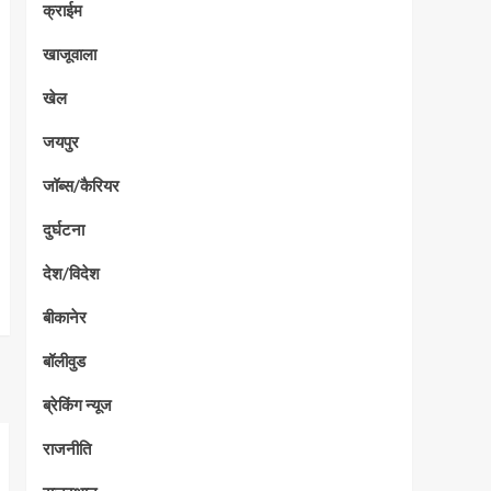
क्राईम
खाजूवाला
खेल
जयपुर
जॉब्स/कैरियर
दुर्घटना
देश/विदेश
बीकानेर
बॉलीवुड
ब्रेकिंग न्यूज
राजनीति