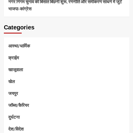
नगर निगम चुनाव की बिसात बिछनी शुरू, रणनीति और समीकरण साधने में जुटे
भाजपा-कांग्रेस
Categories
आस्था/धार्मिक
क्राईम
खाजूवाला
खेल
जयपुर
जॉब्स/कैरियर
दुर्घटना
देश/विदेश