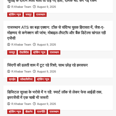
जुताई के दौरान मिली थैली तो उड़ गए होश; दीमक चट कर गई रकम
R.Khabar Team
August 9, 2026
ब्रेकिंग न्यूज
जयपुर
राजस्थान
राजस्थान ATS का बड़ा एक्शन: टोंक से संदिग्ध युवक हिरासत में, जैश-ए-
मोहम्मद से कनेक्शन की जांच; मोबाइल-लैपटॉप और बैंक डिटेल्स खंगाल रही
एजेंसी
R.Khabar Team
August 9, 2026
जयपुर
देश/विदेश
ब्रेकिंग न्यूज
राजस्थान
जिंदगी की ढलती शाम में टूट रहे रिश्ते, साथ छोड़ रहे हमसफर
R.Khabar Team
August 9, 2026
क्राईम
जॉब्स/कैरियर
ब्रेकिंग न्यूज
डिजिटल सुरक्षा के भरोसे में न रहें: स्मार्ट लॉक से लेकर फेस आईडी तक,
इमरजेंसी में एक चाबी भी जरूरी
R.Khabar Team
August 9, 2026
ब्रेकिंग न्यूज
बीकानेर
राजनीति
राजस्थान