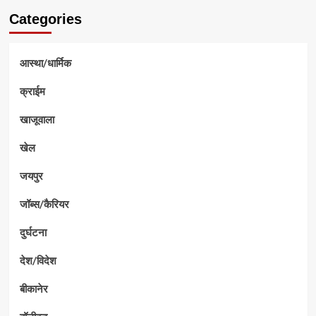
Categories
आस्था/धार्मिक
क्राईम
खाजूवाला
खेल
जयपुर
जॉब्स/कैरियर
दुर्घटना
देश/विदेश
बीकानेर