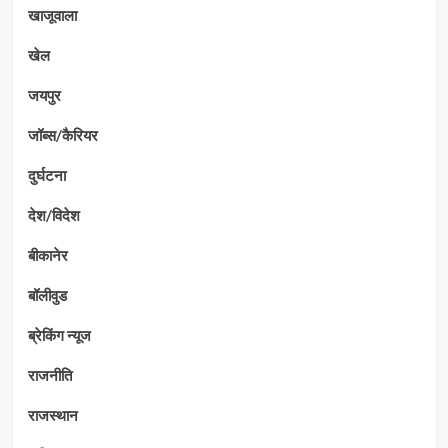
खाजूवाला
खेल
जयपुर
जॉब्स/कैरियर
दुर्घटना
देश/विदेश
बीकानेर
बॉलीवुड
ब्रेकिंग न्यूज
राजनीति
राजस्थान