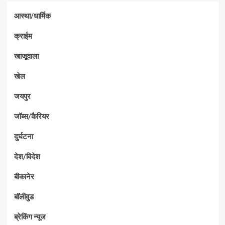
आस्था/धार्मिक
क्राईम
खाजूवाला
खेल
जयपुर
जॉब्स/कैरियर
दुर्घटना
देश/विदेश
बीकानेर
बॉलीवुड
ब्रेकिंग न्यूज