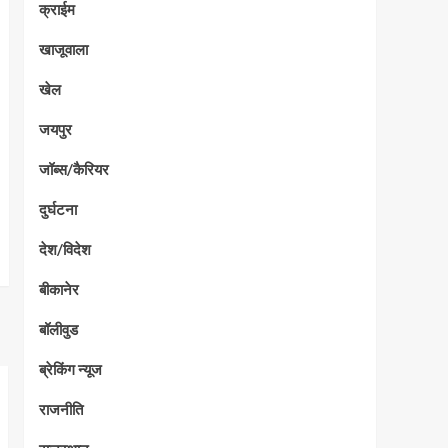
क्राईम
खाजूवाला
खेल
जयपुर
जॉब्स/कैरियर
दुर्घटना
देश/विदेश
बीकानेर
बॉलीवुड
ब्रेकिंग न्यूज
राजनीति