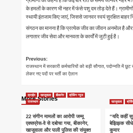
ग्रामीणों का कहना है कि कई बार रात के समय जानवर नहर में गि
के हमलों के कारण भी नहर में फंसे पशु दम तोड़ देते हैं। ग्रामीण
स्थायी इंतजाम किए जाएं, जिससे जानवर स्वयं सुरक्षित बा
संगठन का मानना है कि प्रत्येक जीव का जीवन अनमोल है और 
लगातार जीव सेवा और मानवता के कार्यों में जुटी हुई है।
Post
Previous:
राजस्थान में सरकारी कर्मचारियों को बड़ी सौगात, पदोन्नति में छूट 
navigation
लेकर नए पदों पर भर्ती का ऐलान
क्राईम
खाजूवाला
बीकानेर
ब्रेकिंग न्यूज
More Stories
राजस्थान
खाजूवाला
ब्रेकि
22 संगीन मामलों का आरोपी जम्मू
“यदि कहीं सु
एक्सप्रेस-वे से दबोचा गया, बीकानेर,
बेझिझक सीधे
खाजूवाला और पाली पुलिस की संयुक्त
कुमार