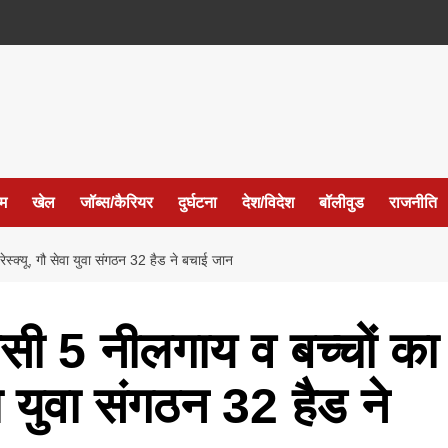
ईम
खेल
जॉब्स/कैरियर
दुर्घटना
देश/विदेश
बॉलीवुड
राजनीति
ेस्क्यू, गौ सेवा युवा संगठन 32 हैड ने बचाई जान
ंसी 5 नीलगाय व बच्चों का
ा युवा संगठन 32 हैड ने