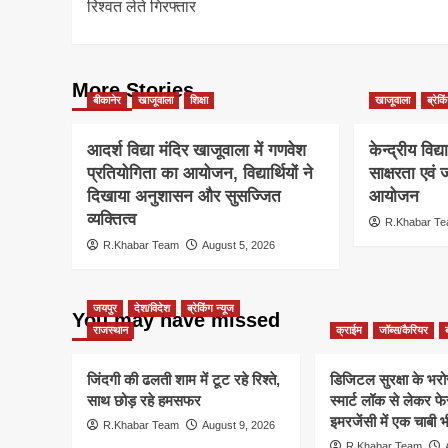
रिश्वत लेते गिरफ्तार
More Stories
बीकानेर
खाजूवाला
शिक्षा
खाजूवाला
ब्रेकि
आदर्श विद्या मंदिर खाजूवाला में गणवेश
केन्द्रीय विद
प्रतियोगिता का आयोजन, विद्यार्थियों ने
साक्षरता एवं
दिखाया अनुशासन और सुसज्जित
आयोजन
व्यक्तित्व
R.Khabar T
R.Khabar Team
August 5, 2026
जयपुर
देश/विदेश
ब्रेकिंग न्यूज
You may have missed
राजस्थान
क्राईम
जॉब्स/कैरियर
जिंदगी की ढलती शाम में टूट रहे रिश्ते,
डिजिटल सुरक्षा के भरोसे
साथ छोड़ रहे हमसफर
स्मार्ट लॉक से लेकर
इमरजेंसी में एक चाबी 
R.Khabar Team
August 9, 2026
R.Khabar Team