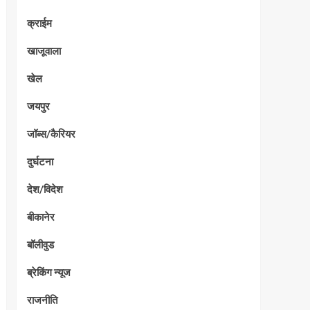
क्राईम
खाजूवाला
खेल
जयपुर
जॉब्स/कैरियर
दुर्घटना
देश/विदेश
बीकानेर
बॉलीवुड
ब्रेकिंग न्यूज
राजनीति