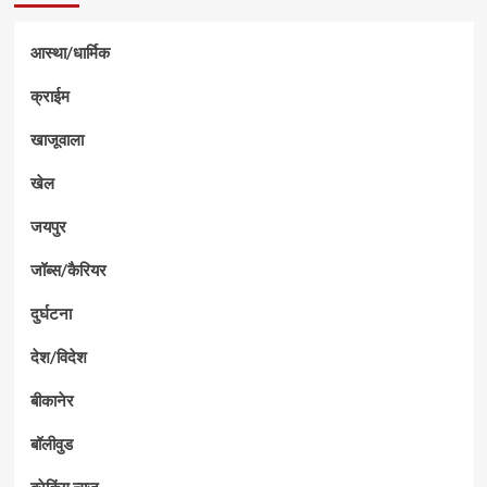
आस्था/धार्मिक
क्राईम
खाजूवाला
खेल
जयपुर
जॉब्स/कैरियर
दुर्घटना
देश/विदेश
बीकानेर
बॉलीवुड
ब्रेकिंग न्यूज