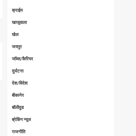
क्राईम
खाजूवाला
खेल
जयपुर
जॉब्स/कैरियर
दुर्घटना
देश/विदेश
बीकानेर
बॉलीवुड
ब्रेकिंग न्यूज
राजनीति