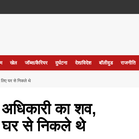
ईम
खेल
जॉब्स/कैरियर
दुर्घटना
देश/विदेश
बॉलीवुड
राजनीति
े लिए घर से निकले थे
र्ड अधिकारी का शव,
 घर से निकले थे