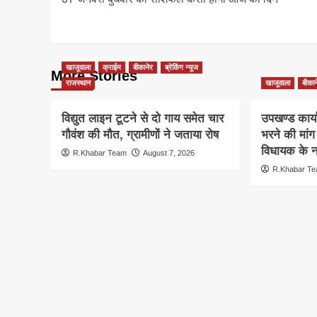
navigation
खाजूवाला
क्राईम
बीकानेर
ब्रेकिंग न्यूज
More Stories
राजस्थान
खाजूवाला
बीकान
विद्युत लाइन टूटने से दो गाय समेत चार
उपखण्ड कार्य
गौवंश की मौत, ग्रामीणों ने जताया रोष
भरने की मां
विधायक के ना
R.Khabar Team
August 7, 2026
R.Khabar T