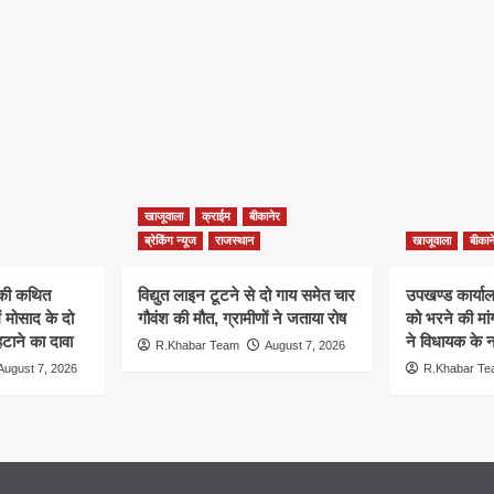
खाजूवाला
क्राईम
बीकानेर
ब्रेकिंग न्यूज
राजस्थान
खाजूवाला
बीकान
न की कथित
विद्युत लाइन टूटने से दो गाय समेत चार
उपखण्ड कार्यालय
ं मोसाद के दो
गौवंश की मौत, ग्रामीणों ने जताया रोष
को भरने की मा
हटाने का दावा
ने विधायक के ना
R.Khabar Team
August 7, 2026
August 7, 2026
R.Khabar T