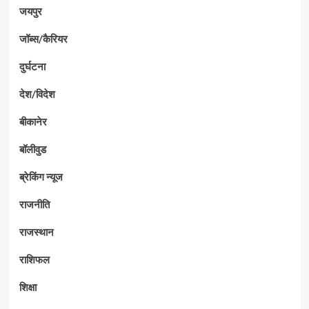
जयपुर
जॉब्स/कैरियर
दुर्घटना
देश/विदेश
बीकानेर
बॉलीवुड
ब्रेकिंग न्यूज
राजनीति
राजस्थान
राशिफल
शिक्षा