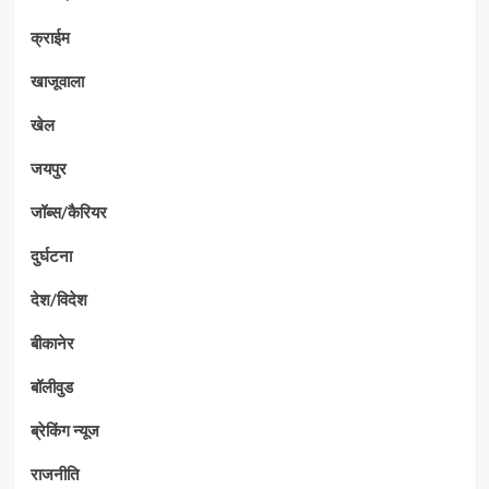
क्राईम
खाजूवाला
खेल
जयपुर
जॉब्स/कैरियर
दुर्घटना
देश/विदेश
बीकानेर
बॉलीवुड
ब्रेकिंग न्यूज
राजनीति