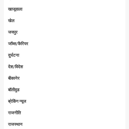
खाजूवाला
खेल
जयपुर
जॉब्स/कैरियर
दुर्घटना
देश/विदेश
बीकानेर
बॉलीवुड
ब्रेकिंग न्यूज
राजनीति
राजस्थान