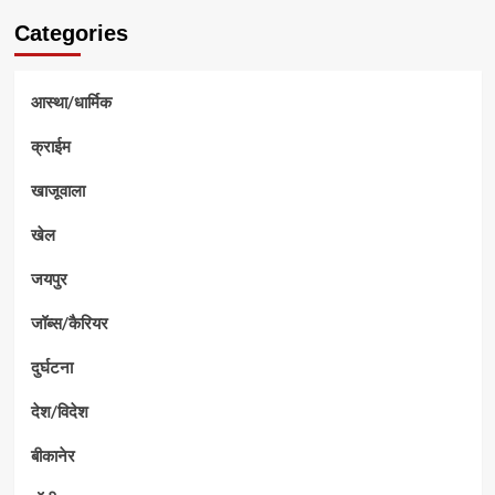
Categories
आस्था/धार्मिक
क्राईम
खाजूवाला
खेल
जयपुर
जॉब्स/कैरियर
दुर्घटना
देश/विदेश
बीकानेर