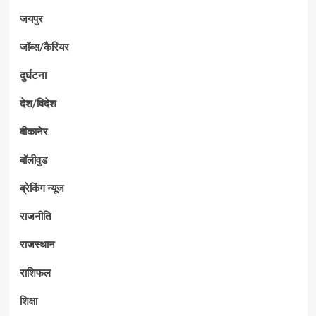
जयपुर
जॉब्स/कैरियर
दुर्घटना
देश/विदेश
बीकानेर
बॉलीवुड
ब्रेकिंग न्यूज
राजनीति
राजस्थान
राशिफल
शिक्षा