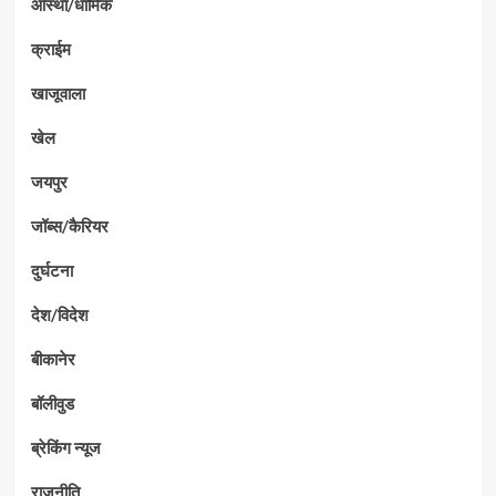
आस्था/धार्मिक
क्राईम
खाजूवाला
खेल
जयपुर
जॉब्स/कैरियर
दुर्घटना
देश/विदेश
बीकानेर
बॉलीवुड
ब्रेकिंग न्यूज
राजनीति