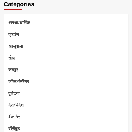
Categories
आस्था/धार्मिक
क्राईम
खाजूवाला
खेल
जयपुर
जॉब्स/कैरियर
दुर्घटना
देश/विदेश
बीकानेर
बॉलीवुड