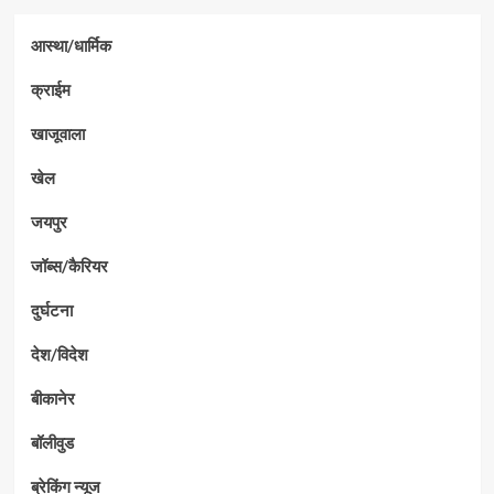
आस्था/धार्मिक
क्राईम
खाजूवाला
खेल
जयपुर
जॉब्स/कैरियर
दुर्घटना
देश/विदेश
बीकानेर
बॉलीवुड
ब्रेकिंग न्यूज