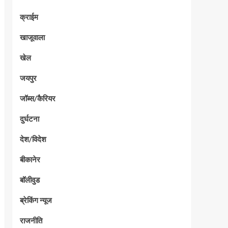
क्राईम
खाजूवाला
खेल
जयपुर
जॉब्स/कैरियर
दुर्घटना
देश/विदेश
बीकानेर
बॉलीवुड
ब्रेकिंग न्यूज
राजनीति