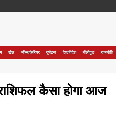
ईम
खेल
जॉब्स/कैरियर
दुर्घटना
देश/विदेश
बॉलीवुड
राजनीति
 राशिफल कैसा होगा आज