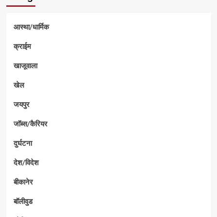
आस्था/धार्मिक
क्राईम
खाजूवाला
खेल
जयपुर
जॉब्स/कैरियर
दुर्घटना
देश/विदेश
बीकानेर
बॉलीवुड