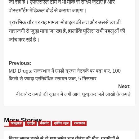
जा रही है। एफएसएल टीम ने भी मौके से साक्ष्य जुटाए हैं और
पोस्टमॉर्टम मेडिकल बोर्ड से कराया जाएगा।
प्रारंभिक तौर पर यह मामला मोबाइल की लत और उससे उपजी
नाराजगी से जुड़ा माना जा रहा है, हालांकि पुलिस सभी पहलुओं की
जांच कर रही है।
Post
Previous:
MD Drugs: राजस्थान में एमडी ड्रग्स नेटवर्क पर बड़ा वार, 100
navigation
किलो से ज्यादा प्रतिबंधित रसायन जब्त, 5 गिरफ्तार
Next:
बीकानेर: कपड़े की दुकान में लगी आग, धू-धू कर जले लाखो के कपड़े
More Stories
खाजूवाला
क्राईम
बीकानेर
ब्रेकिंग न्यूज
राजस्थान
विद्युत लाइन टूटने से दो गाय समेत चार गौवंश की मौत, ग्रामीणों ने