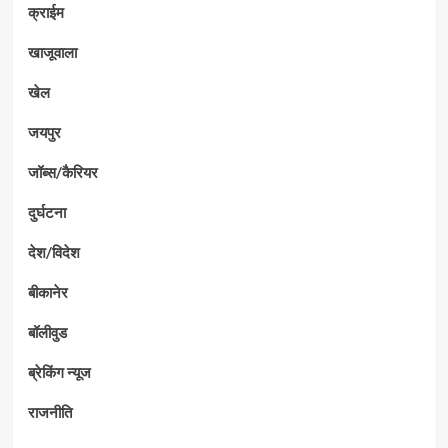
क्राईम
खाजूवाला
खेल
जयपुर
जॉब्स/कैरियर
दुर्घटना
देश/विदेश
बीकानेर
बॉलीवुड
ब्रेकिंग न्यूज
राजनीति