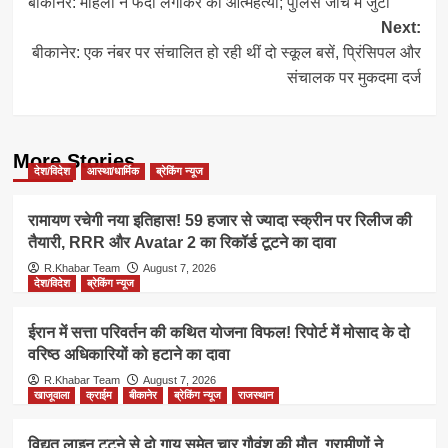
बीकानेर: महिला ने फंदा लगाकर की आत्महत्या; पुलिस जांच में जुटी
navigation
Next:
बीकानेर: एक नंबर पर संचालित हो रही थीं दो स्कूल बसें, प्रिंसिपल और
संचालक पर मुकदमा दर्ज
More Stories
देश/विदेश
आस्था/धार्मिक
ब्रेकिंग न्यूज
रामायण रचेगी नया इतिहास! 59 हजार से ज्यादा स्क्रीन पर रिलीज की
तैयारी, RRR और Avatar 2 का रिकॉर्ड टूटने का दावा
R.Khabar Team
August 7, 2026
देश/विदेश
ब्रेकिंग न्यूज
ईरान में सत्ता परिवर्तन की कथित योजना विफल! रिपोर्ट में मोसाद के दो
वरिष्ठ अधिकारियों को हटाने का दावा
R.Khabar Team
August 7, 2026
खाजूवाला
क्राईम
बीकानेर
ब्रेकिंग न्यूज
राजस्थान
विद्युत लाइन टूटने से दो गाय समेत चार गौवंश की मौत, ग्रामीणों ने