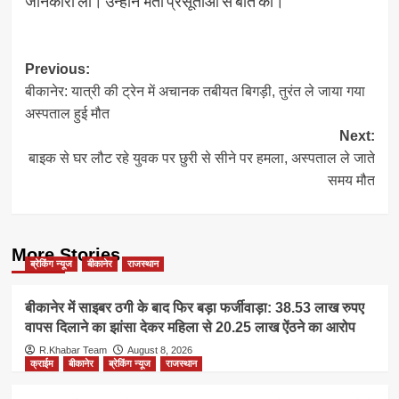
जानकारी ली। उन्होंने भर्ती प्रसूताओं से बात की।
Post
Previous:
बीकानेर: यात्री की ट्रेन में अचानक तबीयत बिगड़ी, तुरंत ले जाया गया
navigation
अस्पताल हुई मौत
Next:
बाइक से घर लौट रहे युवक पर छुरी से सीने पर हमला, अस्पताल ले जाते
समय मौत
More Stories
ब्रेकिंग न्यूज
बीकानेर
राजस्थान
बीकानेर में साइबर ठगी के बाद फिर बड़ा फर्जीवाड़ा: 38.53 लाख रुपए
वापस दिलाने का झांसा देकर महिला से 20.25 लाख ऐंठने का आरोप
R.Khabar Team
August 8, 2026
क्राईम
बीकानेर
ब्रेकिंग न्यूज
राजस्थान