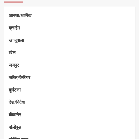
आस्था/धार्मिक
क्राईम
खाजूवाला
खेल
जयपुर
जॉब्स/कैरियर
दुर्घटना
देश/विदेश
बीकानेर
बॉलीवुड