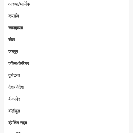
आस्था/धार्मिक
क्राईम
खाजूवाला
खेल
जयपुर
जॉब्स/कैरियर
दुर्घटना
देश/विदेश
बीकानेर
बॉलीवुड
ब्रेकिंग न्यूज