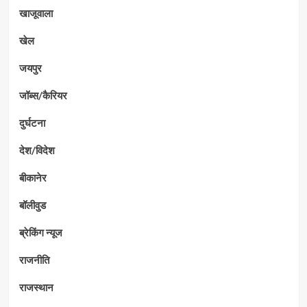
खाजूवाला
खेल
जयपुर
जॉब्स/कैरियर
दुर्घटना
देश/विदेश
बीकानेर
बॉलीवुड
ब्रेकिंग न्यूज
राजनीति
राजस्थान