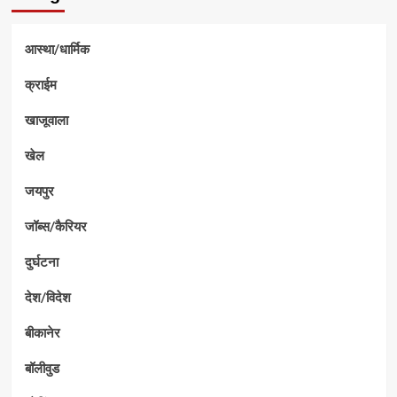
आस्था/धार्मिक
क्राईम
खाजूवाला
खेल
जयपुर
जॉब्स/कैरियर
दुर्घटना
देश/विदेश
बीकानेर
बॉलीवुड