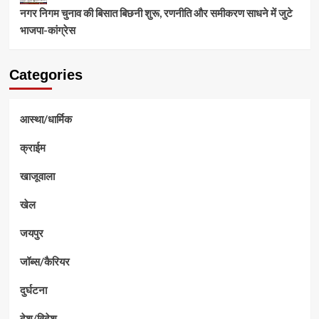
नगर निगम चुनाव की बिसात बिछनी शुरू, रणनीति और समीकरण साधने में जुटे
भाजपा-कांग्रेस
Categories
आस्था/धार्मिक
क्राईम
खाजूवाला
खेल
जयपुर
जॉब्स/कैरियर
दुर्घटना
देश/विदेश