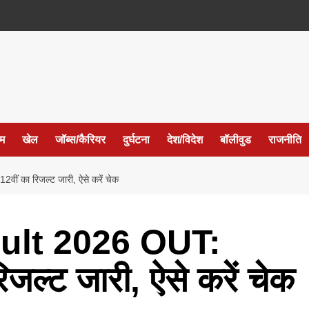
ईम
खेल
जॉब्स/कैरियर
दुर्घटना
देश/विदेश
बॉलीवुड
राजनीति
का रिजल्ट जारी, ऐसे करें चेक
ult 2026 OUT:
जल्ट जारी, ऐसे करें चेक