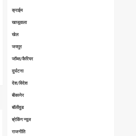
क्राईम
खाजूवाला
खेल
जयपुर
जॉब्स/कैरियर
दुर्घटना
देश/विदेश
बीकानेर
बॉलीवुड
ब्रेकिंग न्यूज
राजनीति