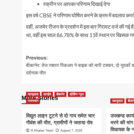
स्क्रीन पर आपका परिणाम दिखाई देगा
इस वर्ष CBSE ने परिणाम घोषित करने के क्रम में बदलाव करत
वहीं, अजमेर रीजन के प्रदर्शन में इस बार गिरावट दर्ज की गई
था, वहीं इस साल 86.78% के साथ 11वें स्थान पर खिसक गय
Post
Previous:
बीकानेर: तेज रफ़्तार पिकअप ने बाइक को मारी टक्कर, दो युवकों 
navigation
दर्दनाक मौत
खाजूवाला
क्राईम
बीकानेर
ब्रेकिंग न्यूज
More Stories
राजस्थान
खाजूवाला
बीकान
विद्युत लाइन टूटने से दो गाय समेत चार
उपखण्ड कार्य
गौवंश की मौत, ग्रामीणों ने जताया रोष
भरने की मां
विधायक के ना
R.Khabar Team
August 7, 2026