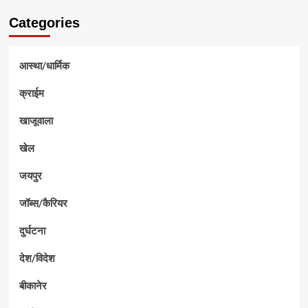
Categories
आस्था/धार्मिक
क्राईम
खाजूवाला
खेल
जयपुर
जॉब्स/कैरियर
दुर्घटना
देश/विदेश
बीकानेर