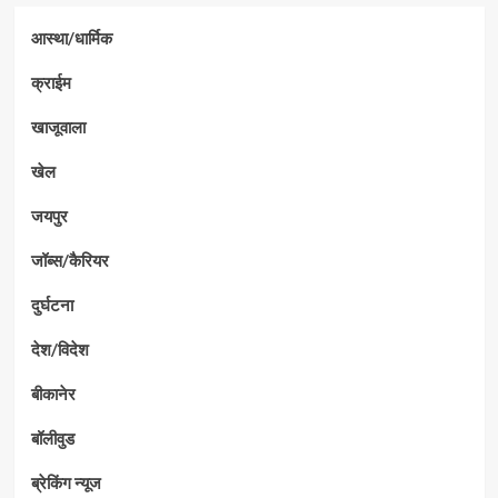
आस्था/धार्मिक
क्राईम
खाजूवाला
खेल
जयपुर
जॉब्स/कैरियर
दुर्घटना
देश/विदेश
बीकानेर
बॉलीवुड
ब्रेकिंग न्यूज