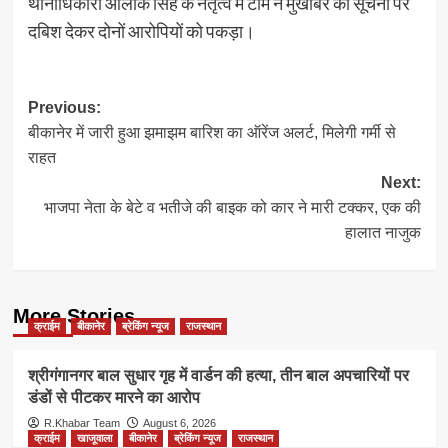
थानाधिकारी आलोक सिंह के नेतृत्व में टीम ने मुखबिर की सूचना पर
दबिश देकर दोनों आरोपियों को पकड़ा।
Post
Previous:
बीकानेर में जारी हुआ झमाझम बारिश का ऑरेंज अलर्ट, मिलेगी गर्मी से
navigation
राहत
Next:
भाजपा नेता के बेटे व भतीजे की बाइक को कार ने मारी टक्कर, एक की
हालात नाजुक
More Stories
क्राईम
बीकानेर
ब्रेकिंग न्यूज
राजस्थान
श्रीगंगानगर बाल सुधार गृह में वार्डन की हत्या, तीन बाल अपचारियों पर
डंडों से पीटकर मारने का आरोप
R.Khabar Team
August 6, 2026
क्राईम
खाजूवाला
बीकानेर
ब्रेकिंग न्यूज
राजस्थान