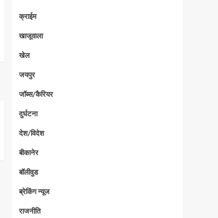
क्राईम
खाजूवाला
खेल
जयपुर
जॉब्स/कैरियर
दुर्घटना
देश/विदेश
बीकानेर
बॉलीवुड
ब्रेकिंग न्यूज
राजनीति