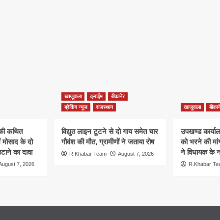
खाजूवाला
क्राईम
बीकानेर
ब्रेकिंग न्यूज
राजस्थान
खाजूवाला
बीकान
न की कथित
विद्युत लाइन टूटने से दो गाय समेत चार
उपखण्ड कार्यालय
ं मोसाद के दो
गौवंश की मौत, ग्रामीणों ने जताया रोष
को भरने की मा
हटाने का दावा
ने विधायक के ना
R.Khabar Team
August 7, 2026
August 7, 2026
R.Khabar T