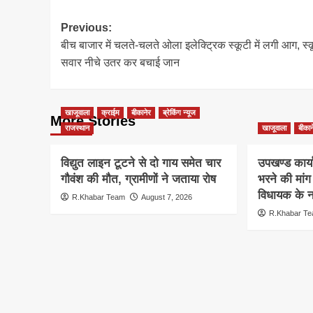
Post
Previous:
बीच बाजार में चलते-चलते ओला इलेक्ट्रिक स्कूटी में लगी आग, स्
navigation
सवार नीचे उतर कर बचाई जान
खाजूवाला
क्राईम
बीकानेर
ब्रेकिंग न्यूज
More Stories
राजस्थान
खाजूवाला
बीकान
विद्युत लाइन टूटने से दो गाय समेत चार
उपखण्ड कार्य
गौवंश की मौत, ग्रामीणों ने जताया रोष
भरने की मां
विधायक के ना
R.Khabar Team
August 7, 2026
R.Khabar T