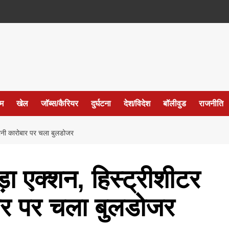
ईम
खेल
जॉब्स/कैरियर
दुर्घटना
देश/विदेश
बॉलीवुड
राजनीति
पानी कारोबार पर चला बुलडोजर
़ा एक्शन, हिस्ट्रीशीटर
बार पर चला बुलडोजर