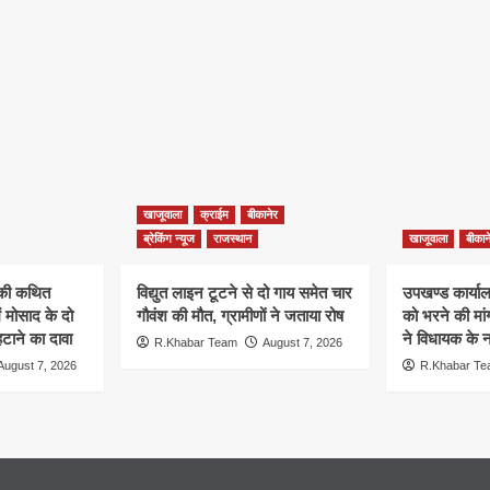
खाजूवाला
क्राईम
बीकानेर
ब्रेकिंग न्यूज
राजस्थान
खाजूवाला
बीकान
न की कथित
विद्युत लाइन टूटने से दो गाय समेत चार
उपखण्ड कार्यालय
ं मोसाद के दो
गौवंश की मौत, ग्रामीणों ने जताया रोष
को भरने की मा
हटाने का दावा
ने विधायक के ना
R.Khabar Team
August 7, 2026
August 7, 2026
R.Khabar T