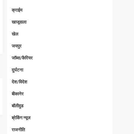
क्राईम
खाजूवाला
खेल
जयपुर
जॉब्स/कैरियर
दुर्घटना
देश/विदेश
बीकानेर
बॉलीवुड
ब्रेकिंग न्यूज
राजनीति