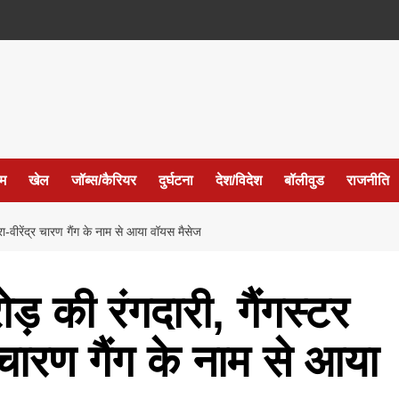
ईम
खेल
जॉब्स/कैरियर
दुर्घटना
देश/विदेश
बॉलीवुड
राजनीति
दारा-वीरेंद्र चारण गैंग के नाम से आया वॉयस मैसेज
ोड़ की रंगदारी, गैंगस्टर
र चारण गैंग के नाम से आया