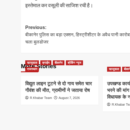
इस्तेमाल कर वसूली की साजिश रची है।
Post
Previous:
बीकानेर पुलिस का बड़ा एक्शन, हिस्ट्रीशीटर के अवैध पानी कारोब
navigation
चला बुलडोजर
खाजूवाला
क्राईम
बीकानेर
ब्रेकिंग न्यूज
More Stories
राजस्थान
खाजूवाला
बीकान
विद्युत लाइन टूटने से दो गाय समेत चार
उपखण्ड कार्य
गौवंश की मौत, ग्रामीणों ने जताया रोष
भरने की मां
विधायक के ना
R.Khabar Team
August 7, 2026
R.Khabar T