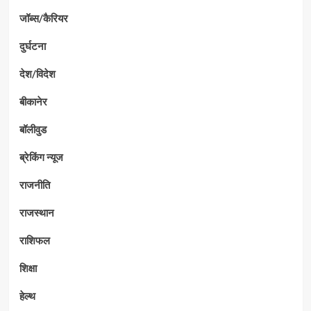
जॉब्स/कैरियर
दुर्घटना
देश/विदेश
बीकानेर
बॉलीवुड
ब्रेकिंग न्यूज
राजनीति
राजस्थान
राशिफल
शिक्षा
हेल्थ