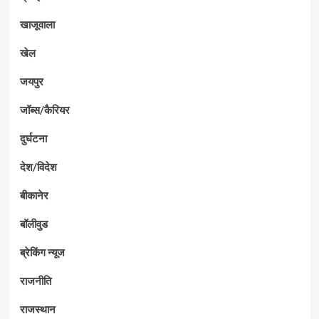
खाजूवाला
खेल
जयपुर
जॉब्स/कैरियर
दुर्घटना
देश/विदेश
बीकानेर
बॉलीवुड
ब्रेकिंग न्यूज
राजनीति
राजस्थान