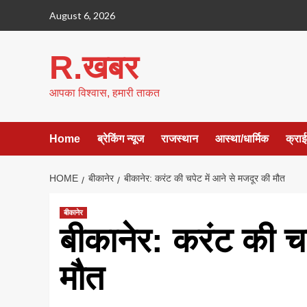
Skip
August 6, 2026
to
content
R.खबर
आपका विश्वास, हमारी ताकत
Home
ब्रेकिंग न्यूज
राजस्थान
आस्था/धार्मिक
क्रा
HOME
बीकानेर
बीकानेर: करंट की चपेट में आने से मजदूर की मौत
बीकानेर
बीकानेर: करंट की चप
मौत