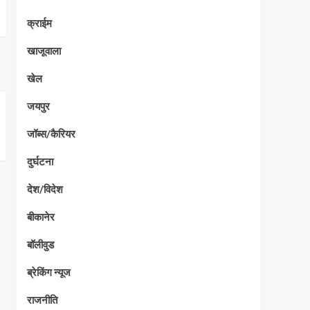
क्राईम
खाजूवाला
खेल
जयपुर
जॉब्स/कैरियर
दुर्घटना
देश/विदेश
बीकानेर
बॉलीवुड
ब्रेकिंग न्यूज
राजनीति