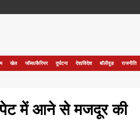
ईम
खेल
जॉब्स/कैरियर
दुर्घटना
देश/विदेश
बॉलीवुड
राजनीति
ेट में आने से मजदूर की