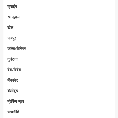
क्राईम
खाजूवाला
खेल
जयपुर
जॉब्स/कैरियर
दुर्घटना
देश/विदेश
बीकानेर
बॉलीवुड
ब्रेकिंग न्यूज
राजनीति