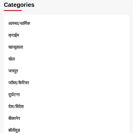
Categories
आस्था/धार्मिक
क्राईम
खाजूवाला
खेल
जयपुर
जॉब्स/कैरियर
दुर्घटना
देश/विदेश
बीकानेर
बॉलीवुड