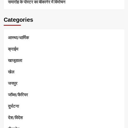
समारोह के पोस्टर का बीकानेर में विमोचन
Categories
आस्था/धार्मिक
क्राईम
खाजूवाला
खेल
जयपुर
जॉब्स/कैरियर
दुर्घटना
देश/विदेश