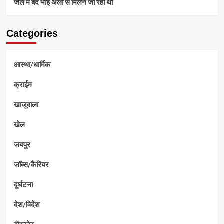
जेल में बंद भाई अली से मिलने जा रहा था
Categories
आस्था/धार्मिक
क्राईम
खाजूवाला
खेल
जयपुर
जॉब्स/कैरियर
दुर्घटना
देश/विदेश