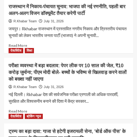
‘X’
पश्चिम
राजस्थान में निकाय-पंचायत चुनाव: भाजपा की नई रणनीति, पहली बार
बायो
बंगाल
अलग-अलग विजन डॉक्यूमेंट तैयार करेगी पार्टी
से
में
हटाया
बड़ी
R.Khabar Team
July 31, 2026
पार्टी
कार्रवाई:
जयपुर। Rkhabar राजस्थान में प्रस्तावित नगरीय निकाय और त्रिस्तरीय पंचायत
का
घर
चुनावों को लेकर भारतीय जनता पार्टी (भाजपा) ने अपनी चुनावी...
नाम,
से
पीएम
मिले
Read
Read More
मोदी
₹28.5
more
देश/विदेश
शिक्षा
के
करोड़
about
प्रति
नकद
राजस्थान
परीक्षा व्यवस्था में बड़ा बदलाव: पेपर लीक पर 10 साल की जेल, ₹10
जताई
और
में
निष्ठा
करोड़ जुर्माना; पीएम मोदी बोले- बच्चों के भविष्य से खिलवाड़ करने वालों
15
निकाय-
किलो
को बख्शा नहीं जाएगा
पंचायत
सोना,
चुनाव:
R.Khabar Team
July 31, 2026
डकैती
भाजपा
नई दिल्ली। Rkhabar देश की सार्वजनिक परीक्षा प्रणाली को अधिक पारदर्शी,
की
की
सुरक्षित और विश्वसनीय बनाने की दिशा में केंद्र सरकार...
जांच
नई
में
रणनीति,
Read
Read More
खुला
पहली
more
देश/विदेश
ब्रेकिंग न्यूज
करोड़ों
बार
about
की
अलग-
परीक्षा
संपत्ति
ट्रम्प का बड़ा दावा: गाजा से हटेगी इजरायली सेना, ‘बोर्ड ऑफ पीस’ के
अलग
व्यवस्था
का