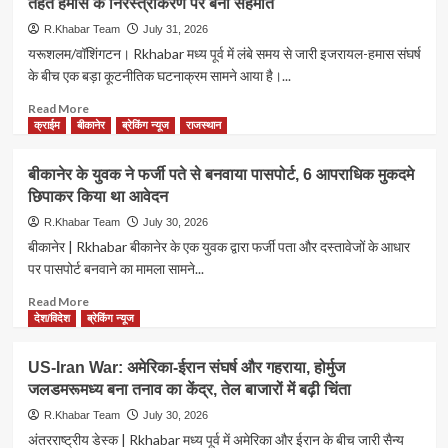
विजन
तहत हमास के निरस्त्रीकरण पर बनी सहमति
में
राज
डॉक्यूमेंट
बड़ा
R.Khabar Team
July 31, 2026
तैयार
बदलाव:
यरूशलम/वॉशिंगटन। Rkhabar मध्य पूर्व में लंबे समय से जारी इजरायल-हमास संघर्ष
करेगी
पेपर
के बीच एक बड़ा कूटनीतिक घटनाक्रम सामने आया है।...
पार्टी
लीक
पर
Read
Read More
10
more
क्राईम
बीकानेर
ब्रेकिंग न्यूज
राजस्थान
साल
about
की
ट्रम्प
बीकानेर के युवक ने फर्जी पते से बनवाया पासपोर्ट, 6 आपराधिक मुकदमे
जेल,
का
छिपाकर किया था आवेदन
₹10
बड़ा
करोड़
दावा:
R.Khabar Team
July 30, 2026
जुर्माना;
गाजा
बीकानेर | Rkhabar बीकानेर के एक युवक द्वारा फर्जी पता और दस्तावेजों के आधार
पीएम
से
पर पासपोर्ट बनवाने का मामला सामने...
मोदी
हटेगी
बोले-
इजरायली
Read
Read More
बच्चों
सेना,
more
देश/विदेश
ब्रेकिंग न्यूज
के
‘बोर्ड
about
भविष्य
ऑफ
बीकानेर
US-Iran War: अमेरिका-ईरान संघर्ष और गहराया, होर्मुज
से
पीस’
के
खिलवाड़
जलडमरूमध्य बना तनाव का केंद्र, तेल बाजारों में बढ़ी चिंता
के
युवक
करने
तहत
ने
R.Khabar Team
July 30, 2026
वालों
हमास
फर्जी
अंतरराष्ट्रीय डेस्क | Rkhabar मध्य पूर्व में अमेरिका और ईरान के बीच जारी सैन्य
को
के