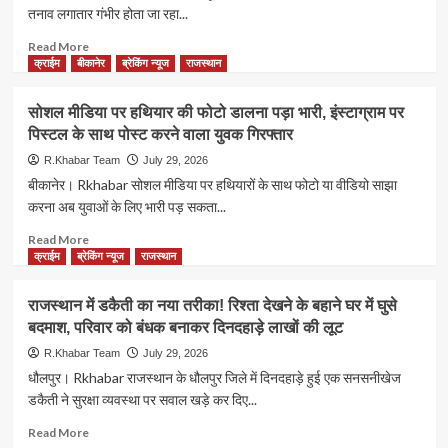
पते
तनाव लगातार गंभीर होता जा रहा...
बख्शा
निरस्त्रीकरण
से
नहीं
पर
बनवाया
Read
Read More
जाएगा
बनी
पासपोर्ट,
more
क्राईम
बीकानेर
ब्रेकिंग न्यूज
राजस्थान
सहमति
6
about
आपराधिक
US-
सोशल मीडिया पर हथियार की फोटो डालना पड़ा भारी, इंस्टाग्राम पर
मुकदमे
Iran
पिस्टल के साथ पोस्ट करने वाला युवक गिरफ्तार
छिपाकर
War:
किया
अमेरिका-
R.Khabar Team
July 29, 2026
था
ईरान
बीकानेर। Rkhabar सोशल मीडिया पर हथियारों के साथ फोटो या वीडियो साझा
आवेदन
संघर्ष
करना अब युवाओं के लिए भारी पड़ सकता...
और
गहराया,
Read
Read More
होर्मुज
more
क्राईम
ब्रेकिंग न्यूज
राजस्थान
जलडमरूमध्य
about
बना
सोशल
राजस्थान में डकैती का नया तरीका! रिश्ता देखने के बहाने घर में घुसे
तनाव
मीडिया
बदमाश, परिवार को बंधक बनाकर दिनदहाड़े लाखों की लूट
का
पर
केंद्र,
हथियार
R.Khabar Team
July 29, 2026
तेल
की
धौलपुर। Rkhabar राजस्थान के धौलपुर जिले में दिनदहाड़े हुई एक सनसनीखेज
बाजारों
फोटो
डकैती ने सुरक्षा व्यवस्था पर सवाल खड़े कर दिए...
में
डालना
बढ़ी
पड़ा
Read
Read More
चिंता
भारी,