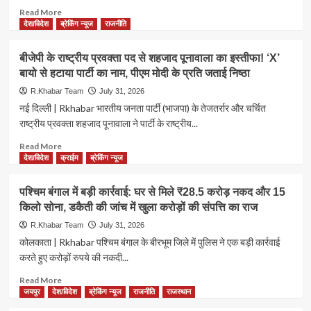
Read
Read More
more
देश/विदेश
ब्रेकिंग न्यूज
राजनीति
about
भरत
बीजेपी के राष्ट्रीय प्रवक्ता पद से शहजाद पूनावाला का इस्तीफा! ‘X’
तिवारी
बायो से हटाया पार्टी का नाम, पीएम मोदी के प्रति जताई निष्ठा
एनकाउंटर
मामला:
R.Khabar Team
July 31, 2026
एसटीएफ
नई दिल्ली | Rkhabar भारतीय जनता पार्टी (भाजपा) के तेजतर्रार और चर्चित
जवान
राष्ट्रीय प्रवक्ता शहजाद पूनावाला ने पार्टी के राष्ट्रीय...
गिरफ्तार,
आत्मसमर्पण
Read
Read More
के
more
देश/विदेश
क्राईम
ब्रेकिंग न्यूज
बाद
about
गोली
बीजेपी
पश्चिम बंगाल में बड़ी कार्रवाई: घर से मिले ₹28.5 करोड़ नकद और 15
चलाने
के
किलो सोना, डकैती की जांच में खुला करोड़ों की संपत्ति का राज
का
राष्ट्रीय
आरोप;
प्रवक्ता
R.Khabar Team
July 31, 2026
जांच
पद
कोलकाता | Rkhabar पश्चिम बंगाल के बीरभूम जिले में पुलिस ने एक बड़ी कार्रवाई
में
से
करते हुए करोड़ों रुपये की नकदी...
आया
शहजाद
बड़ा
पूनावाला
Read
Read More
मोड़
का
more
जयपुर
देश/विदेश
ब्रेकिंग न्यूज
राजनीति
राजस्थान
इस्तीफा!
about