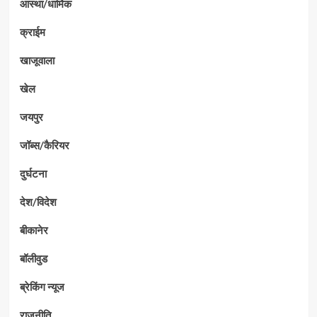
आस्था/धार्मिक
क्राईम
खाजूवाला
खेल
जयपुर
जॉब्स/कैरियर
दुर्घटना
देश/विदेश
बीकानेर
बॉलीवुड
ब्रेकिंग न्यूज
राजनीति