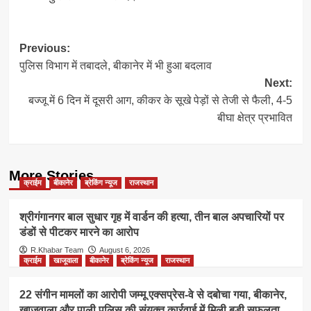
Post
Previous:
पुलिस विभाग में तबादले, बीकानेर में भी हुआ बदलाव
navigation
Next:
बज्जू में 6 दिन में दूसरी आग, कीकर के सूखे पेड़ों से तेजी से फैली, 4-5
बीघा क्षेत्र प्रभावित
More Stories
क्राईम
बीकानेर
ब्रेकिंग न्यूज
राजस्थान
श्रीगंगानगर बाल सुधार गृह में वार्डन की हत्या, तीन बाल अपचारियों पर
डंडों से पीटकर मारने का आरोप
R.Khabar Team
August 6, 2026
क्राईम
खाजूवाला
बीकानेर
ब्रेकिंग न्यूज
राजस्थान
22 संगीन मामलों का आरोपी जम्मू एक्सप्रेस-वे से दबोचा गया, बीकानेर,
खाजूवाला और पाली पुलिस की संयुक्त कार्रवाई में मिली बड़ी सफलता