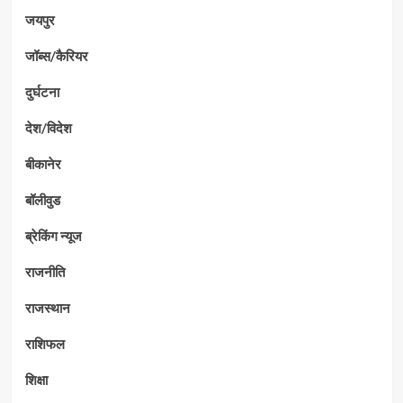
जयपुर
जॉब्स/कैरियर
दुर्घटना
देश/विदेश
बीकानेर
बॉलीवुड
ब्रेकिंग न्यूज
राजनीति
राजस्थान
राशिफल
शिक्षा